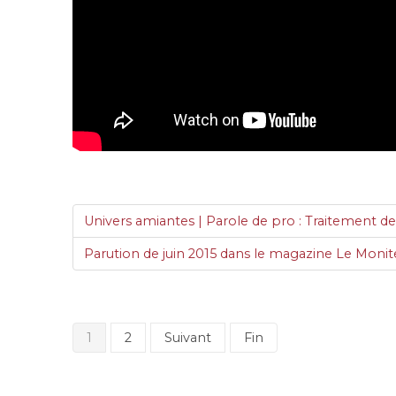
Univers amiantes | Parole de pro : Traitement d
Parution de juin 2015 dans le magazine Le Monit
1
2
Suivant
Fin