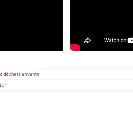
es déchets amiante
eur