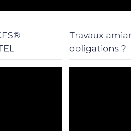
CES® -
Travaux amian
OTEL
obligations ?