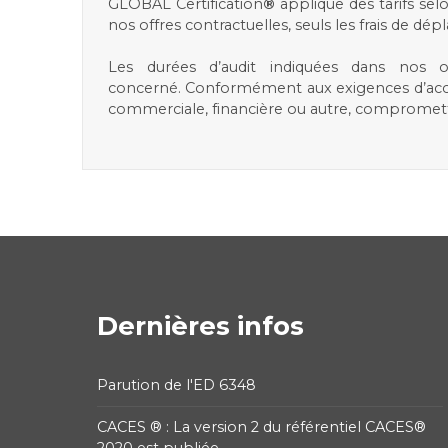
GLOBAL Certification
®
applique des tarifs selo
nos offres contractuelles, seuls les frais de 
Les durées d’audit indiquées dans nos off
concerné. Conformément aux exigences d’accréd
commerciale, financière ou autre, compromettr
Dernières infos
Parution de l'ED 6348
CACES ® : La version 2 du référentiel CACES®