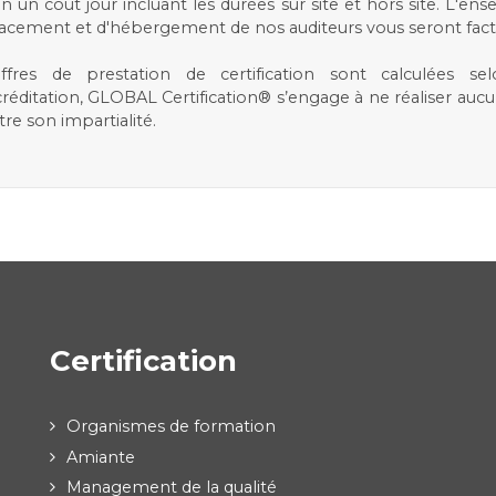
n un coût jour incluant les durées sur site et hors site. L'ens
déplacement et d'hébergement de nos auditeurs vous seront fact
res de prestation de certification sont calculées selo
itation, GLOBAL Certification® s’engage à ne réaliser aucun
e son impartialité.
Certification
Organismes de formation
Amiante
Management de la qualité