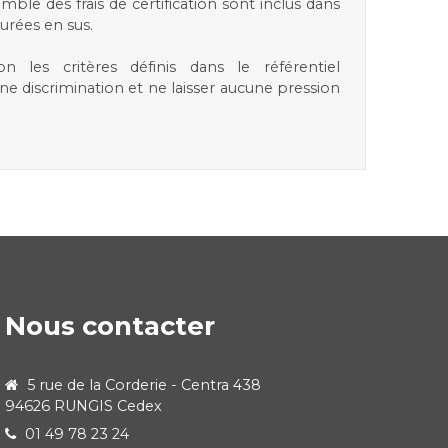
emble des frais de certification sont inclus dans
urées en sus.
n les critères définis dans le référentiel
e discrimination et ne laisser aucune pression
Nous contacter
5 rue de la Corderie - Centra 438
94626 RUNGIS Cedex
01 49 78 23 24